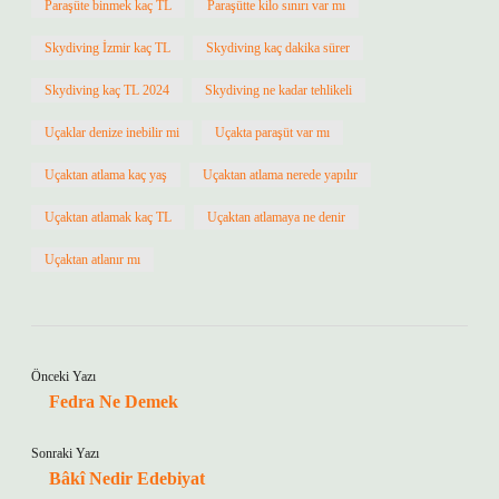
Paraşüte binmek kaç TL
Paraşütte kilo sınırı var mı
Skydiving İzmir kaç TL
Skydiving kaç dakika sürer
Skydiving kaç TL 2024
Skydiving ne kadar tehlikeli
Uçaklar denize inebilir mi
Uçakta paraşüt var mı
Uçaktan atlama kaç yaş
Uçaktan atlama nerede yapılır
Uçaktan atlamak kaç TL
Uçaktan atlamaya ne denir
Uçaktan atlanır mı
Önceki Yazı
Fedra Ne Demek
Sonraki Yazı
Bâkî Nedir Edebiyat