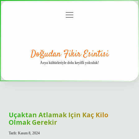
menüyü
Anasayfa
Gizlilik
Yasal
Hakkımızda
aç
Politikası
Uyarı
Doğudan Fikir Esintisi
Asya kültürleriyle dolu keyifli yolculuk!
Uçaktan Atlamak Için Kaç Kilo
Olmak Gerekir
Tarih: Kasım 8, 2024