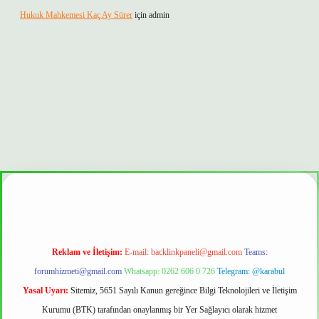
Hukuk Mahkemesi Kaç Ay Sürer
için
admin
ir mi
Reklam ve İletişim:
E-mail:
backlinkpaneli@gmail.com
Teams:
forumhizmeti@gmail.com
Whatsapp: 0262 606 0 726
Telegram: @karabul
Yasal Uyarı:
Sitemiz, 5651 Sayılı Kanun gereğince Bilgi Teknolojileri ve İletişim
Kurumu (BTK) tarafından onaylanmış bir Yer Sağlayıcı olarak hizmet