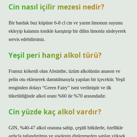
Cin nasıl içilir mezesi nedir?
Bir bardak buz küpüne 6-8 cl cin ve yarım limonun suyunu
ekleyip kalanını tonikle karıştırıp bir dilim limonla süsleyerek
servis edebilirsiniz.
Yeşil peri hangi alkol türü?
Fransız kökenli olan Absinthe, üzüm alkolünün anason ve
pelin otu eklenerek damıtılmasıyla yapılan bir içecektir. Yeşil
renginden dolayı “Green Fairy” ismi verilmiştir ve ilk
tüketildiğinde alkol oranı %60 ile %70 arasındadır.
Cin yüzde kaç alkol vardır?
GIN, %40-47 alkol oranına sahip, çeşitli bitkilerle, özellikle
ardıçla tatlandırılmış ve şişelenip dinlenmeden satılan yüksek