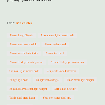
Tarih:
Makaleler
Absent hangi ülkenin
Absent nasıl içilir mezesi nedir
Absent nasıl servis edilir
Absent neden yasak
Absent nerede bulabilirim
Absent tadı nasıl
Absent Türkiyede satılıyor mu
Absent Türkiyeye sokulur mu
Cin nasıl içilir mezesi nedir
Cin yüzde kaç alkol vardır
En ağır içki nedir
En ağır votka hangisi
En az zararlı içki hangisi
En çabuk sarhoş eden içki hangisi
Sert içkiler nelerdir
Tekila alkol oranı kaçtır
Yeşil peri hangi alkol türü