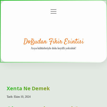
menüyü
Anasayfa
Gizlilik
Yasal
Hakkımızda
aç
Politikası
Uyarı
Doğudan Fikir Esintisi
Asya kültürleriyle dolu keyifli yolculuk!
Xenta Ne Demek
Tarih: Ekim 10, 2024