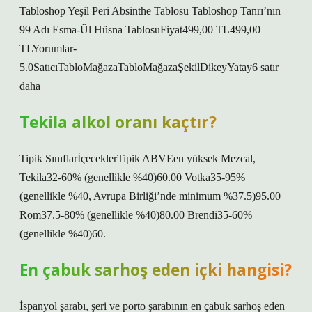
Tabloshop Yeşil Peri Absinthe Tablosu Tabloshop Tanrı’nın
99 Adı Esma-Ül Hüsna TablosuFiyat499,00 TL499,00
TLYorumlar-
5.0SatıcıTabloMağazaTabloMağazaŞekilDikeyYatay6 satır
daha
Tekila alkol oranı kaçtır?
Tipik SınıflarİçeceklerTipik ABVEen yüksek Mezcal,
Tekila32-60% (genellikle %40)60.00 Votka35-95%
(genellikle %40, Avrupa Birliği’nde minimum %37.5)95.00
Rom37.5-80% (genellikle %40)80.00 Brendi35-60%
(genellikle %40)60.
En çabuk sarhoş eden içki hangisi?
İspanyol şarabı, şeri ve porto şarabının en çabuk sarhoş eden