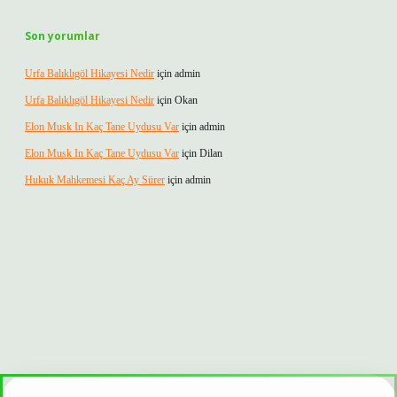
Son yorumlar
Urfa Balıklıgöl Hikayesi Nedir
için
admin
Urfa Balıklıgöl Hikayesi Nedir
için
Okan
Elon Musk In Kaç Tane Uydusu Var
için
admin
Elon Musk In Kaç Tane Uydusu Var
için
Dilan
Hukuk Mahkemesi Kaç Ay Sürer
için
admin
ltonbet güvenilir mi