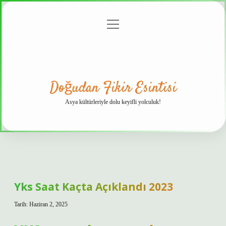
menüyü
Anasayfa
Gizlilik
Yasal
Hakkımızda
aç
Politikası
Uyarı
Doğudan Fikir Esintisi
Asya kültürleriyle dolu keyifli yolculuk!
Yks Saat Kaçta Açıklandı 2023
Tarih: Haziran 2, 2025