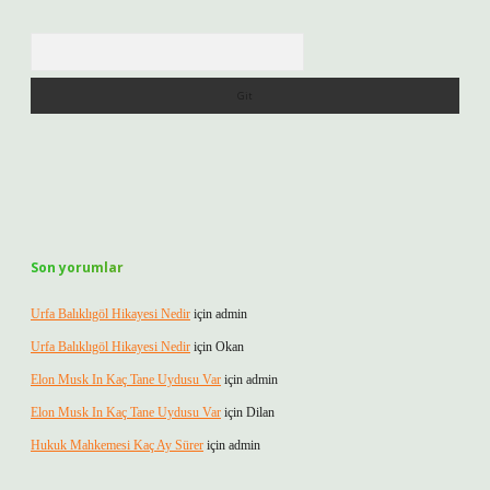
Arama
Son yorumlar
Urfa Balıklıgöl Hikayesi Nedir
için
admin
Urfa Balıklıgöl Hikayesi Nedir
için
Okan
Elon Musk In Kaç Tane Uydusu Var
için
admin
Elon Musk In Kaç Tane Uydusu Var
için
Dilan
Hukuk Mahkemesi Kaç Ay Sürer
için
admin