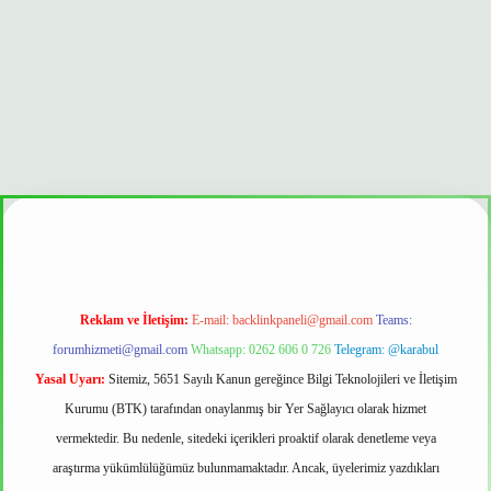
mi
Reklam ve İletişim:
E-mail:
backlinkpaneli@gmail.com
Teams:
forumhizmeti@gmail.com
Whatsapp: 0262 606 0 726
Telegram: @karabul
Yasal Uyarı:
Sitemiz, 5651 Sayılı Kanun gereğince Bilgi Teknolojileri ve İletişim
Kurumu (BTK) tarafından onaylanmış bir Yer Sağlayıcı olarak hizmet
vermektedir. Bu nedenle, sitedeki içerikleri proaktif olarak denetleme veya
araştırma yükümlülüğümüz bulunmamaktadır. Ancak, üyelerimiz yazdıkları