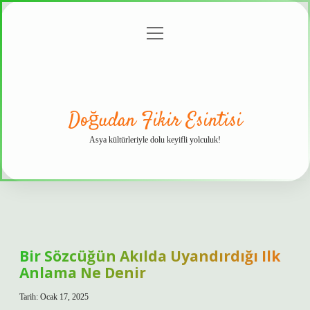
menüyü
Anasayfa
Gizlilik
Yasal
Hakkımızda
aç
Politikası
Uyarı
Doğudan Fikir Esintisi
Asya kültürleriyle dolu keyifli yolculuk!
Bir Sözcüğün Akılda Uyandırdığı Ilk
Anlama Ne Denir
Tarih: Ocak 17, 2025