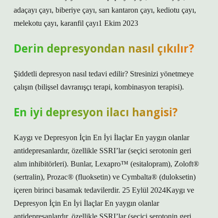
adaçayı çayı, biberiye çayı, sarı kantaron çayı, kediotu çayı,
melekotu çayı, karanfil çayı1 Ekim 2023
Derin depresyondan nasıl çıkılır?
Şiddetli depresyon nasıl tedavi edilir? Stresinizi yönetmeye
çalışın (bilişsel davranışçı terapi, kombinasyon terapisi).
En iyi depresyon ilacı hangisi?
Kaygı ve Depresyon İçin En İyi İlaçlar En yaygın olanlar
antidepresanlardır, özellikle SSRI’lar (seçici serotonin geri
alım inhibitörleri). Bunlar, Lexapro™ (esitalopram), Zoloft®
(sertralin), Prozac® (fluoksetin) ve Cymbalta® (duloksetin)
içeren birinci basamak tedavilerdir. 25 Eylül 2024Kaygı ve
Depresyon İçin En İyi İlaçlar En yaygın olanlar
antidepresanlardır, özellikle SSRI’lar (seçici serotonin geri