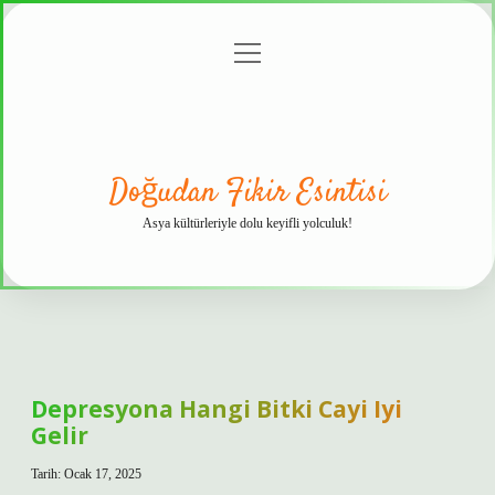
menüyü
Anasayfa
Gizlilik
Yasal
Hakkımızda
aç
Politikası
Uyarı
Doğudan Fikir Esintisi
Asya kültürleriyle dolu keyifli yolculuk!
Depresyona Hangi Bitki Cayi Iyi
Gelir
Tarih: Ocak 17, 2025