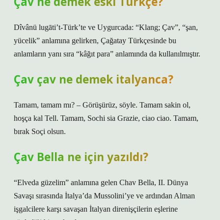
Çav ne demek eski Türkçe?
Dîvânü lugāti’t-Türk’te ve Uygurcada: “Klang; Çav”, “şan,
yücelik” anlamına gelirken, Çağatay Türkçesinde bu
anlamların yanı sıra “kâğıt para” anlamında da kullanılmıştır.
Çav çav ne demek italyanca?
Tamam, tamam mı? – Görüşürüz, söyle. Tamam sakin ol,
hoşça kal Tell. Tamam, Sochi sia Grazie, ciao ciao. Tamam,
bırak Soçi olsun.
Çav Bella ne için yazıldı?
“Elveda güzelim” anlamına gelen Chav Bella, II. Dünya
Savaşı sırasında İtalya’da Mussolini’ye ve ardından Alman
işgalcilere karşı savaşan İtalyan direnişçilerin eşlerine