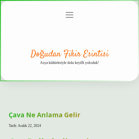
menüyü
Anasayfa
Gizlilik
Yasal
Hakkımızda
aç
Politikası
Uyarı
Doğudan Fikir Esintisi
Asya kültürleriyle dolu keyifli yolculuk!
Çava Ne Anlama Gelir
Tarih: Aralık 22, 2024