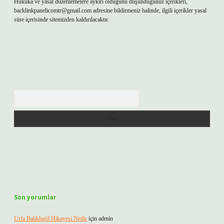
Hukuka ve yasal düzenlemelere aykırı olduğunu düşündüğünüz içerikleri,
backlinkpanelicomtr@gmail.com
adresine bildirmeniz halinde, ilgili içerikler yasal
süre içerisinde sitemizden kaldırılacaktır.
Arama
Son yorumlar
Urfa Balıklıgöl Hikayesi Nedir
için
admin