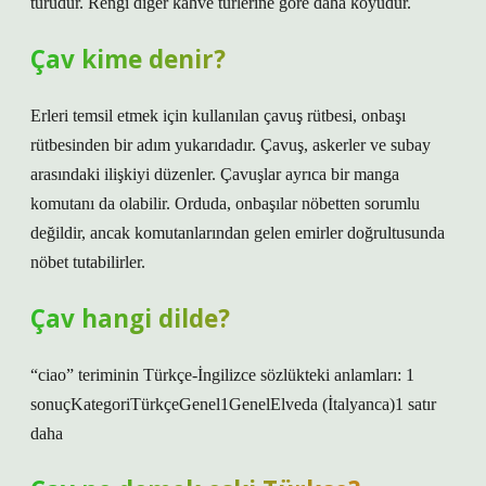
türüdür. Rengi diğer kahve türlerine göre daha koyudur.
Çav kime denir?
Erleri temsil etmek için kullanılan çavuş rütbesi, onbaşı
rütbesinden bir adım yukarıdadır. Çavuş, askerler ve subay
arasındaki ilişkiyi düzenler. Çavuşlar ayrıca bir manga
komutanı da olabilir. Orduda, onbaşılar nöbetten sorumlu
değildir, ancak komutanlarından gelen emirler doğrultusunda
nöbet tutabilirler.
Çav hangi dilde?
“ciao” teriminin Türkçe-İngilizce sözlükteki anlamları: 1
sonuçKategoriTürkçeGenel1GenelElveda (İtalyanca)1 satır
daha