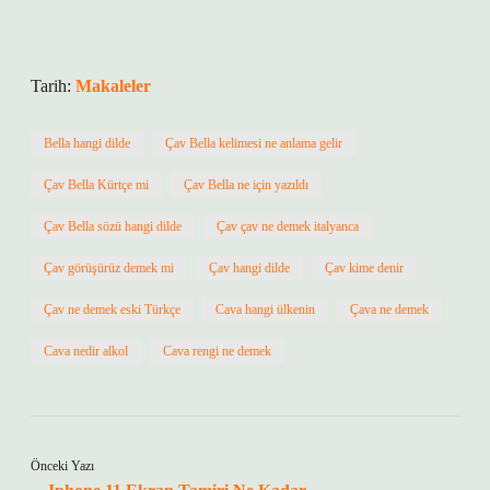
Tarih:
Makaleler
Bella hangi dilde
Çav Bella kelimesi ne anlama gelir
Çav Bella Kürtçe mi
Çav Bella ne için yazıldı
Çav Bella sözü hangi dilde
Çav çav ne demek italyanca
Çav görüşürüz demek mi
Çav hangi dilde
Çav kime denir
Çav ne demek eski Türkçe
Cava hangi ülkenin
Çava ne demek
Cava nedir alkol
Cava rengi ne demek
Önceki Yazı