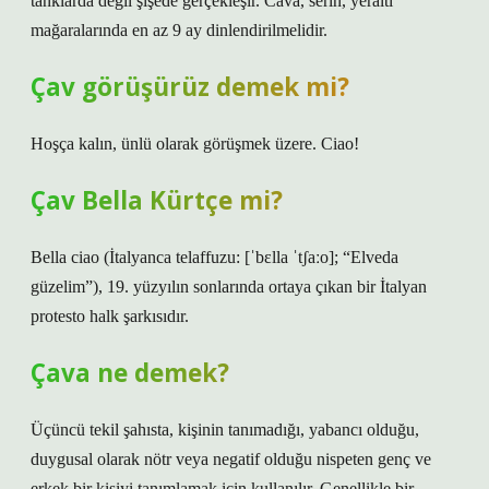
tanklarda değil şişede gerçekleşir. Cava, serin, yeraltı
mağaralarında en az 9 ay dinlendirilmelidir.
Çav görüşürüz demek mi?
Hoşça kalın, ünlü olarak görüşmek üzere. Ciao!
Çav Bella Kürtçe mi?
Bella ciao (İtalyanca telaffuzu: [ˈbɛlla ˈtʃaːo]; “Elveda
güzelim”), 19. yüzyılın sonlarında ortaya çıkan bir İtalyan
protesto halk şarkısıdır.
Çava ne demek?
Üçüncü tekil şahısta, kişinin tanımadığı, yabancı olduğu,
duygusal olarak nötr veya negatif olduğu nispeten genç ve
erkek bir kişiyi tanımlamak için kullanılır. Genellikle bir