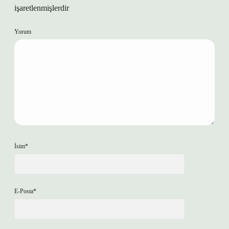
işaretlenmişlerdir
Yorum
İsim*
E-Posta*