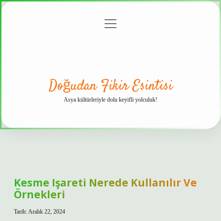
menüyü
Anasayfa
Gizlilik
Yasal
Hakkımızda
aç
Politikası
Uyarı
Doğudan Fikir Esintisi
Asya kültürleriyle dolu keyifli yolculuk!
Kesme Işareti Nerede Kullanılır Ve
Örnekleri
Tarih: Aralık 22, 2024