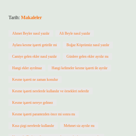
Tarih:
Makaleler
Ahmet Beyler nasıl yazılır
Ali Beyle nasıl yazılır
Aylara kesme işareti getirilir mi
Boğaz Köprümüz nasıl yazılır
Camiye gelen ekler nasıl yazılır
Günlere gelen ekler ayrılır mı
Hangi ekler ayrılmaz
Hangi kelimeler kesme işareti ile ayrılır
Kesme işareti ne zaman konulur
Kesme işareti nerelerde kullanılır ve örnekleri nelerdir
Kesme işareti nereye gelmez
Kesme işareti parantezden önce mi sonra mı
Kısa çizgi nerelerde kullanılır
Mehmet siz ayrılır mı