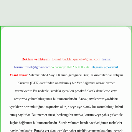
 mi
Reklam ve İletişim:
E-mail:
backlinkpaneli@gmail.com
Teams:
forumhizmeti@gmail.com
Whatsapp: 0262 606 0 726
Telegram: @karabul
Yasal Uyarı:
Sitemiz, 5651 Sayılı Kanun gereğince Bilgi Teknolojileri ve İletişim
Kurumu (BTK) tarafından onaylanmış bir Yer Sağlayıcı olarak hizmet
vermektedir. Bu nedenle, sitedeki içerikleri proaktif olarak denetleme veya
araştırma yükümlülüğümüz bulunmamaktadır. Ancak, üyelerimiz yazdıkları
içeriklerin sorumluluğunu taşımakta olup, siteye üye olarak bu sorumluluğu kabul
etmiş sayılırlar. Bu internet sitesi, herhangi bir marka, kurum veya şahıs şirketi ile
hiçbir bağlantısı bulunmamaktadır. Sitede yalnızca kendi hazırladığımız makaleler
paylaşılmaktadır. Burada yer alan içerikler haber niteliği taşımamakta olup, gerçek