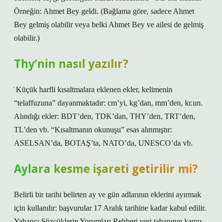
Örneğin: Ahmet Bey geldi. (Bağlama göre, sadece Ahmet
Bey gelmiş olabilir veya belki Ahmet Bey ve ailesi de gelmiş
olabilir.)
Thy’nin nasıl yazılır?
͑ Küçük harfli kısaltmalara eklenen ekler, kelimenin
“telaffuzuna” dayanmaktadır: cm’yi, kg’dan, mm’den, kr.un.
Alındığı ekler: BDT’den, TDK’dan, THY’den, TRT’den,
TL’den vb. “Kısaltmanın okunuşu” esas alınmıştır:
ASELSAN’da, BOTAŞ’ta, NATO’da, UNESCO’da vb.
Aylara kesme işareti getirilir mi?
Belirli bir tarihi belirten ay ve gün adlarının eklerini ayırmak
için kullanılır: başvurular 17 Aralık tarihine kadar kabul edilir.
Yabancı Sözcüklerin Yorumları Rehberi veri tabanının kamu