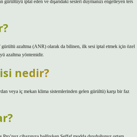
an gürültüyü iptal eden ve dışarıdaki sesleri duymanızı engelleyen ters
r?
ürültü azaltma (ANR) olarak da bilinen, ilk sesi iptal etmek için özel
üyü azaltma yöntemidir.
si nedir?
dan veya iç mekan klima sistemlerinden gelen gürültü) karşı bir faz
ar?
s Pro’nuz cihazınıza bağlıyken Şeffaf modda duyduğunuz ortam