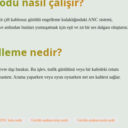
u nasıl çalışır?
Bir çift kablosuz gürültü engelleme kulaklığındaki ANC sistemi,
 ardından bunları yumuşatmak için eşit ve zıt bir ses dalgası oluşturur.
lleme nedir?
vre dışı bırakın. Bu işlev, trafik gürültüsü veya bir kafedeki ortam
e bastırır. Arama yaparken veya oyun oynarken net ses kalitesi sağlar.
ENC farkı nedir
Gürültü azaltma krisp nedir
Gürültü azaltma modu nedir