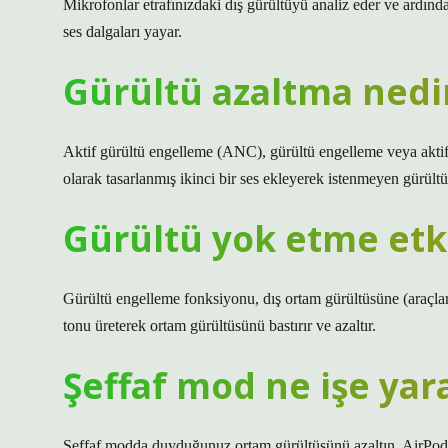
Mikrofonlar etrafınızdaki dış gürültüyü analiz eder ve ardınd
ses dalgaları yayar.
Gürültü azaltma nedi
Aktif gürültü engelleme (ANC), gürültü engelleme veya aktif g
olarak tasarlanmış ikinci bir ses ekleyerek istenmeyen gürült
Gürültü yok etme etki
Gürültü engelleme fonksiyonu, dış ortam gürültüsüne (araçlar
tonu üreterek ortam gürültüsünü bastırır ve azaltır.
Şeffaf mod ne işe yar
Şeffaf modda duyduğunuz ortam gürültüsünü azaltın. AirPod