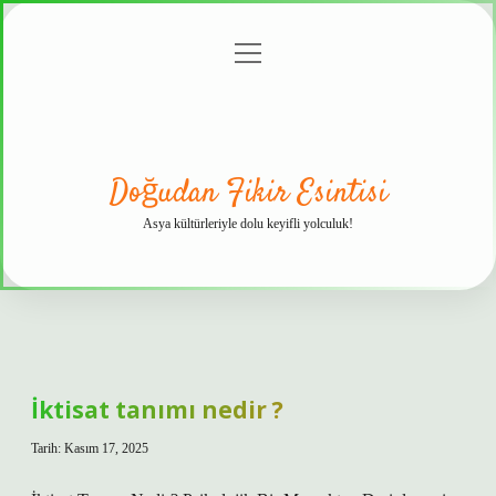
menüyü
Anasayfa
Gizlilik
Yasal
Hakkımızda
aç
Politikası
Uyarı
Doğudan Fikir Esintisi
Asya kültürleriyle dolu keyifli yolculuk!
İktisat tanımı nedir ?
Tarih: Kasım 17, 2025