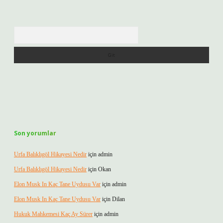
Arama
Son yorumlar
Urfa Balıklıgöl Hikayesi Nedir
için
admin
Urfa Balıklıgöl Hikayesi Nedir
için
Okan
Elon Musk In Kaç Tane Uydusu Var
için
admin
Elon Musk In Kaç Tane Uydusu Var
için
Dilan
Hukuk Mahkemesi Kaç Ay Sürer
için
admin