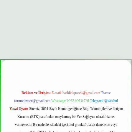
onbet güvenilir mi
Reklam ve İletişim:
E-mail:
backlinkpaneli@gmail.com
Teams:
forumhizmeti@gmail.com
Whatsapp: 0262 606 0 726
Telegram: @karabul
Yasal Uyarı:
Sitemiz, 5651 Sayılı Kanun gereğince Bilgi Teknolojileri ve İletişim
Kurumu (BTK) tarafından onaylanmış bir Yer Sağlayıcı olarak hizmet
vermektedir. Bu nedenle, sitedeki içerikleri proaktif olarak denetleme veya