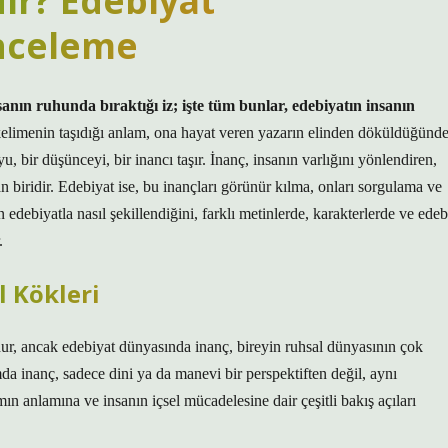
ir? Edebiyat
İnceleme
sanın ruhunda bıraktığı iz; işte tüm bunlar, edebiyatın insanın
kelimenin taşıdığı anlam, ona hayat veren yazarın elinden döküldüğünde
u, bir düşünceyi, bir inancı taşır. İnanç, insanın varlığını yönlendiren,
 biridir. Edebiyat ise, bu inançları görünür kılma, onları sorgulama ve
n
edebiyatla nasıl şekillendiğini, farklı metinlerde, karakterlerde ve edeb
.
l Kökleri
r, ancak edebiyat dünyasında inanç, bireyin ruhsal dünyasının çok
a inanç, sadece dini ya da manevi bir perspektiften değil, aynı
n anlamına ve insanın içsel mücadelesine dair çeşitli bakış açıları