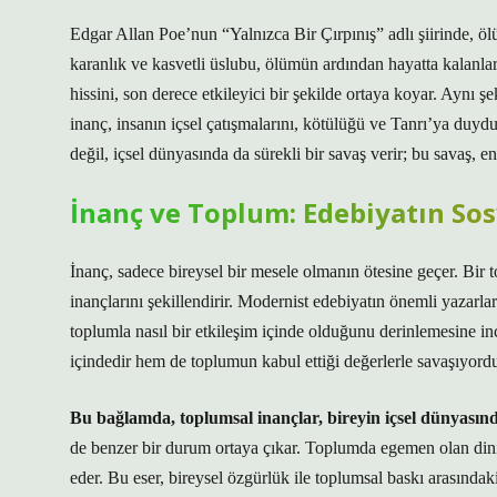
Edgar Allan Poe’nun “Yalnızca Bir Çırpınış” adlı şiirinde, öl
karanlık ve kasvetli üslubu, ölümün ardından hayatta kalanları
hissini, son derece etkileyici bir şekilde ortaya koyar. Aynı
inanç, insanın içsel çatışmalarını, kötülüğü ve Tanrı’ya duyd
değil, içsel dünyasında da sürekli bir savaş verir; bu savaş, en
İnanç ve Toplum: Edebiyatın So
İnanç, sadece bireysel bir mesele olmanın ötesine geçer. Bir t
inançlarını şekillendirir. Modernist edebiyatın önemli yazarla
toplumla nasıl bir etkileşim içinde olduğunu derinlemesine i
içindedir hem de toplumun kabul ettiği değerlerle savaşıyordur
Bu bağlamda, toplumsal inançlar, bireyin içsel dünyasında
de benzer bir durum ortaya çıkar. Toplumda egemen olan dini i
eder. Bu eser, bireysel özgürlük ile toplumsal baskı arasındaki 