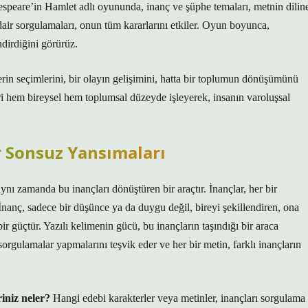
speare’in Hamlet adlı oyununda, inanç ve şüphe temaları, metnin dilin
air sorgulamaları, onun tüm kararlarını etkiler. Oyun boyunca,
endirdiğini görürüz.
erin seçimlerini, bir olayın gelişimini, hatta bir toplumun dönüşümünü
eri hem bireysel hem toplumsal düzeyde işleyerek, insanın varoluşsal
r Sonsuz Yansımaları
nı zamanda bu inançları dönüştüren bir araçtır. İnançlar, her bir
 İnanç, sadece bir düşünce ya da duygu değil, bireyi şekillendiren, ona
ir güçtür. Yazılı kelimenin gücü, bu inançların taşındığı bir araca
sorgulamalar yapmalarını teşvik eder ve her bir metin, farklı inançların
iniz neler?
Hangi edebi karakterler veya metinler, inançları sorgulama