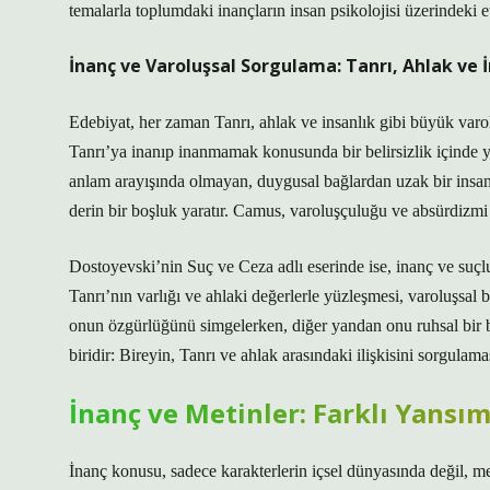
temalarla toplumdaki inançların insan psikolojisi üzerindeki e
İnanç ve Varoluşsal Sorgulama: Tanrı, Ahlak ve İ
Edebiyat, her zaman Tanrı, ahlak ve insanlık gibi büyük varo
Tanrı’ya inanıp inanmamak konusunda bir belirsizlik içinde
anlam arayışında olmayan, duygusal bağlardan uzak bir insan
derin bir boşluk yaratır. Camus, varoluşçuluğu ve absürdizmi 
Dostoyevski’nin Suç ve Ceza adlı eserinde ise, inanç ve suçlu
Tanrı’nın varlığı ve ahlaki değerlerle yüzleşmesi, varoluşsal
onun özgürlüğünü simgelerken, diğer yandan onu ruhsal bir boş
biridir: Bireyin, Tanrı ve ahlak arasındaki ilişkisini sorgulama
İnanç ve Metinler: Farklı Yansı
İnanç konusu, sadece karakterlerin içsel dünyasında değil, met