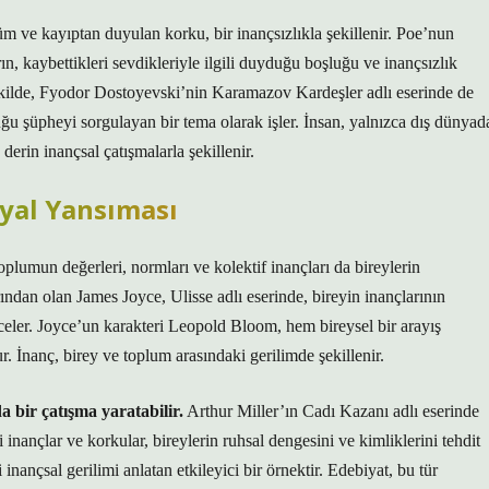
üm ve kayıptan duyulan korku, bir inançsızlıkla şekillenir. Poe’nun
n, kaybettikleri sevdikleriyle ilgili duyduğu boşluğu ve inançsızlık
 şekilde, Fyodor Dostoyevski’nin Karamazov Kardeşler adlı eserinde de
uğu şüpheyi sorgulayan bir tema olarak işler. İnsan, yalnızca dış dünyad
 derin inançsal çatışmalarla şekillenir.
syal Yansıması
oplumun değerleri, normları ve kolektif inançları da bireylerin
rından olan James Joyce, Ulisse adlı eserinde, bireyin inançlarının
nceler. Joyce’un karakteri Leopold Bloom, hem bireysel bir arayış
. İnanç, birey ve toplum arasındaki gerilimde şekillenir.
 bir çatışma yaratabilir.
Arthur Miller’ın Cadı Kazanı adlı eserinde
nançlar ve korkular, bireylerin ruhsal dengesini ve kimliklerini tehdit
inançsal gerilimi anlatan etkileyici bir örnektir. Edebiyat, bu tür