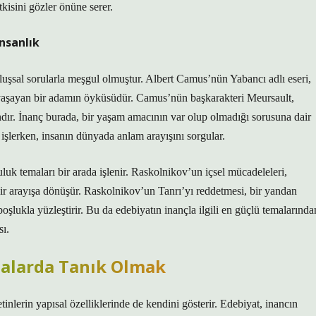
tkisini gözler önüne serer.
nsanlık
luşsal sorularla meşgul olmuştur. Albert Camus’nün Yabancı adlı eseri,
 yaşayan bir adamın öyküsüdür. Camus’nün başkarakteri Meursault,
dır. İnanç burada, bir yaşam amacının var olup olmadığı sorusuna dair
işlerken, insanın dünyada anlam arayışını sorgular.
luk temaları bir arada işlenir. Raskolnikov’un içsel mücadeleleri,
 bir arayışa dönüşür. Raskolnikov’un Tanrı’yı reddetmesi, bir yandan
lukla yüzleştirir. Bu da edebiyatın inançla ilgili en güçlü temalarında
sı.
malarda Tanık Olmak
inlerin yapısal özelliklerinde de kendini gösterir. Edebiyat, inancın