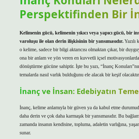
İnanç Konuları Nelerd
Perspektifinden Bir 
Kelimenin gücü, kelimenin yıkıcı veya yapıcı gücü, bir in
varoluşu ile olan derin ilişkisinin bir yansımasıdır.
Yazılı 
o kelime, sadece bir bilgi aktarıcısı olmaktan çıkar, bir duyguy
ona bir anlam ve yön veren en kuvvetli içsel motivasyonlardan
dönüştürme gücüne sahiptir. İşte bu yazı,
“İnanç Konuları”nı
temalarda nasıl varlık bulduğunu ele alacak bir keşif olacaktır
İnanç ve İnsan: Edebiyatın Teme
İnanç, kelime anlamıyla bir güven ya da kabul etme durumudu
daha derin ve çok daha karmaşık bir yansımasıdır. Bu bağlamd
zamanda insanın kendisine, topluma, adaletin varlığına, yaşamı
sunar.