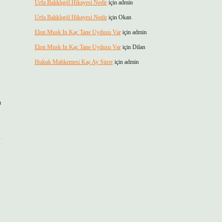
Urfa Balıklıgöl Hikayesi Nedir
için
admin
Urfa Balıklıgöl Hikayesi Nedir
için
Okan
Elon Musk In Kaç Tane Uydusu Var
için
admin
Elon Musk In Kaç Tane Uydusu Var
için
Dilan
Hukuk Mahkemesi Kaç Ay Sürer
için
admin
ı