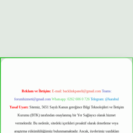
r mi
Reklam ve İletişim:
E-mail:
backlinkpaneli@gmail.com
Teams:
forumhizmeti@gmail.com
Whatsapp: 0262 606 0 726
Telegram: @karabul
Yasal Uyarı:
Sitemiz, 5651 Sayılı Kanun gereğince Bilgi Teknolojileri ve İletişim
Kurumu (BTK) tarafından onaylanmış bir Yer Sağlayıcı olarak hizmet
vermektedir. Bu nedenle, sitedeki içerikleri proaktif olarak denetleme veya
araştırma yükümlülüğümüz bulunmamaktadır. Ancak, üyelerimiz yazdıkları