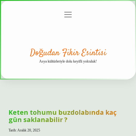
menüyü
Anasayfa
Gizlilik
Yasal
Hakkımızda
aç
Politikası
Uyarı
Doğudan Fikir Esintisi
Asya kültürleriyle dolu keyifli yolculuk!
Keten tohumu buzdolabında kaç
gün saklanabilir ?
Tarih: Aralık 20, 2025