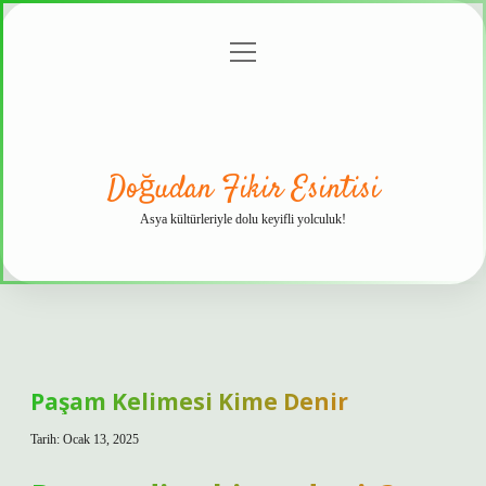
menüyü
Anasayfa
Gizlilik
Yasal
Hakkımızda
aç
Politikası
Uyarı
Doğudan Fikir Esintisi
Asya kültürleriyle dolu keyifli yolculuk!
Paşam Kelimesi Kime Denir
Tarih: Ocak 13, 2025