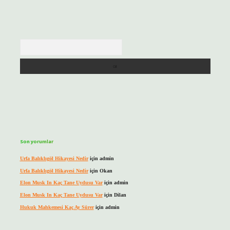
Arama
Son yorumlar
Urfa Balıklıgöl Hikayesi Nedir
için
admin
Urfa Balıklıgöl Hikayesi Nedir
için
Okan
Elon Musk In Kaç Tane Uydusu Var
için
admin
Elon Musk In Kaç Tane Uydusu Var
için
Dilan
Hukuk Mahkemesi Kaç Ay Sürer
için
admin