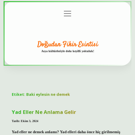
menüyü
Anasayfa
Gizlilik
Yasal
Hakkımızda
aç
Politikası
Uyarı
Doğudan Fikir Esintisi
Asya kültürleriyle dolu keyifli yolculuk!
Etiket:
Baki eylesin ne demek
Yad Eller Ne Anlama Gelir
Tarih: Ekim 3, 2024
Yad eller ne demek anlamı? Yad elleri daha önce hiç girilmemiş