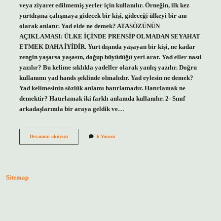
veya ziyaret edilmemiş yerler için kullanılır. Örneğin, ilk kez
yurtdışına çalışmaya gidecek bir kişi, gideceği ülkeyi bir anı
olarak anlatır. Yad elde ne demek? ATASÖZÜNÜN
AÇIKLAMASI: ÜLKE İÇİNDE PRENSİP OLMADAN SEYAHAT
ETMEK DAHA İYİDİR. Yurt dışında yaşayan bir kişi, ne kadar
zengin yaşarsa yaşasın, doğup büyüdüğü yeri arar. Yad eller nasıl
yazılır? Bu kelime sıklıkla yadeller olarak yanlış yazılır. Doğru
kullanımı yad hands şeklinde olmalıdır. Yad eylesin ne demek?
Yad kelimesinin sözlük anlamı hatırlamadır. Hatırlamak ne
demektir? Hatırlamak iki farklı anlamda kullanılır. 2- Sınıf
arkadaşlarımla bir araya geldik ve…
Yad
Devamını okuyun
6 Yorum
Eller
Ne
Anlama
Gelir
Sitemap