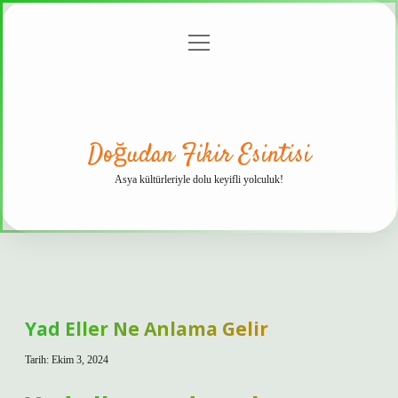
menüyü
Anasayfa
Gizlilik
Yasal
Hakkımızda
aç
Politikası
Uyarı
Doğudan Fikir Esintisi
Asya kültürleriyle dolu keyifli yolculuk!
Yad Eller Ne Anlama Gelir
Tarih: Ekim 3, 2024