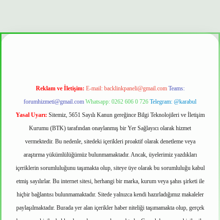
üvenilir mi
Reklam ve İletişim:
E-mail:
backlinkpaneli@gmail.com
Teams:
forumhizmeti@gmail.com
Whatsapp: 0262 606 0 726
Telegram: @karabul
Yasal Uyarı:
Sitemiz, 5651 Sayılı Kanun gereğince Bilgi Teknolojileri ve İletişim
Kurumu (BTK) tarafından onaylanmış bir Yer Sağlayıcı olarak hizmet
vermektedir. Bu nedenle, sitedeki içerikleri proaktif olarak denetleme veya
araştırma yükümlülüğümüz bulunmamaktadır. Ancak, üyelerimiz yazdıkları
içeriklerin sorumluluğunu taşımakta olup, siteye üye olarak bu sorumluluğu kabul
etmiş sayılırlar. Bu internet sitesi, herhangi bir marka, kurum veya şahıs şirketi ile
hiçbir bağlantısı bulunmamaktadır. Sitede yalnızca kendi hazırladığımız makaleler
paylaşılmaktadır. Burada yer alan içerikler haber niteliği taşımamakta olup, gerçek