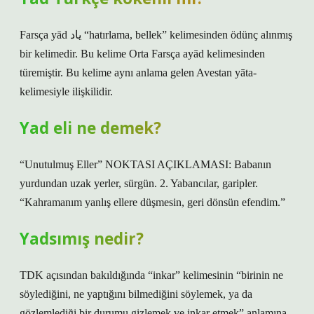
Farsça yād یاد “hatırlama, bellek” kelimesinden ödünç alınmış
bir kelimedir. Bu kelime Orta Farsça ayād kelimesinden
türemiştir. Bu kelime aynı anlama gelen Avestan yāta-
kelimesiyle ilişkilidir.
Yad eli ne demek?
“Unutulmuş Eller” NOKTASI AÇIKLAMASI: Babanın
yurdundan uzak yerler, sürgün. 2. Yabancılar, garipler.
“Kahramanım yanlış ellere düşmesin, geri dönsün efendim.”
Yadsımış nedir?
TDK açısından bakıldığında “inkar” kelimesinin “birinin ne
söylediğini, ne yaptığını bilmediğini söylemek, ya da
gözlemlediği bir durumu gizlemek ve inkar etmek” anlamına