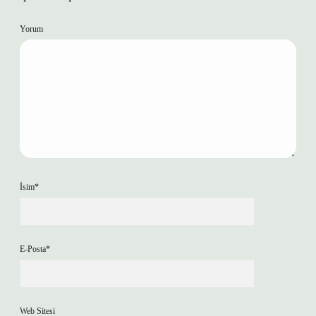
Yorum
İsim*
E-Posta*
Web Sitesi