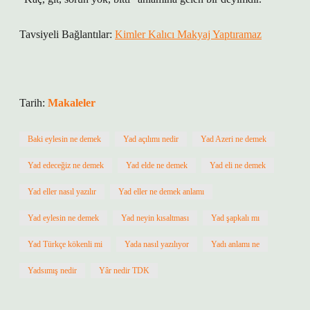
Tavsiyeli Bağlantılar:
Kimler Kalıcı Makyaj Yaptıramaz
Tarih:
Makaleler
Baki eylesin ne demek
Yad açılımı nedir
Yad Azeri ne demek
Yad edeceğiz ne demek
Yad elde ne demek
Yad eli ne demek
Yad eller nasıl yazılır
Yad eller ne demek anlamı
Yad eylesin ne demek
Yad neyin kısaltması
Yad şapkalı mı
Yad Türkçe kökenli mi
Yada nasıl yazılıyor
Yadı anlamı ne
Yadsımış nedir
Yâr nedir TDK