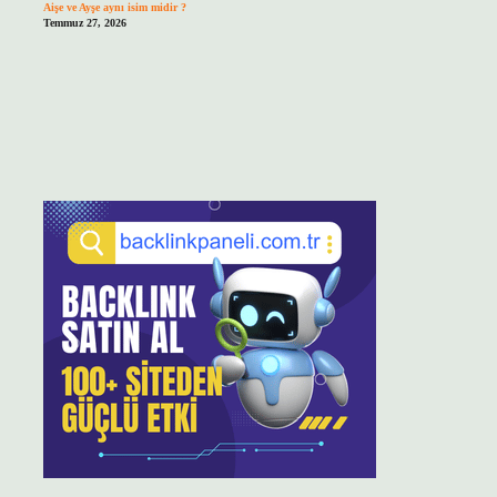
Aişe ve Ayşe aynı isim midir ?
Temmuz 27, 2026