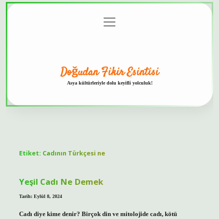
menüyü
Anasayfa
Gizlilik
Yasal
Hakkımızda
aç
Politikası
Uyarı
Doğudan Fikir Esintisi
Asya kültürleriyle dolu keyifli yolculuk!
Etiket:
Cadının Türkçesi ne
Yeşil Cadı Ne Demek
Tarih: Eylül 8, 2024
Cadı diye kime denir? Birçok din ve mitolojide cadı, kötü