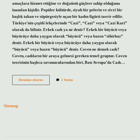
amaçlara hizmet ettiğine ve doğaüstü güçlere sahip olduğuna
inanılan kişidir. Popüler kültürde, siyah bir pelerin ve sivri bir
başlık takan ve süpürgesiyle uçan bir kadın figürü tasvir edilir.
Türkiye’nin çeşitli lehçelerinde “Cazi”, “Cazi” veya “Cazi Kari”
olarak da bilinir. Erkek cadı ya ne denir? Erkek bir büyücü veya
büyücüye daha yaygın olarak “büyücü” veya bazen “sihirbaz”
denir. Erkek bir büyücü veya büyücüye daha yaygın olarak
“büyücü” veya bazen “büyücü” denir. Coven ne demek cadı?
Coven, cadıların bir araya gelmesi gereken temel gruptur. Coven
teorisinin başlıca savunucularından biri, Batı Avrupa’da Cadı…
Yeşil
Devamını okuyun
2 Yorum
Cadı
Ne
Demek
Sitemap