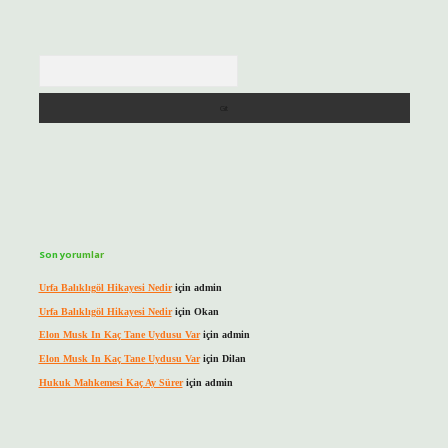
Arama
Son yorumlar
Urfa Balıklıgöl Hikayesi Nedir
için
admin
Urfa Balıklıgöl Hikayesi Nedir
için
Okan
Elon Musk In Kaç Tane Uydusu Var
için
admin
Elon Musk In Kaç Tane Uydusu Var
için
Dilan
Hukuk Mahkemesi Kaç Ay Sürer
için
admin