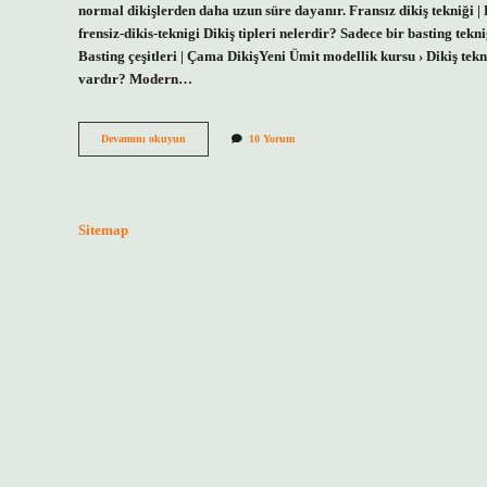
normal dikişlerden daha uzun süre dayanır. Fransız dikiş tekniği |
frensiz-dikis-teknigi Dikiş tipleri nelerdir? Sadece bir basting te
Basting çeşitleri | Çama DikişYeni Ümit modellik kursu › Dikiş tekn
vardır? Modern…
İNgiliz
Devamını okuyun
10 Yorum
Dikişi
Nedir
Sitemap