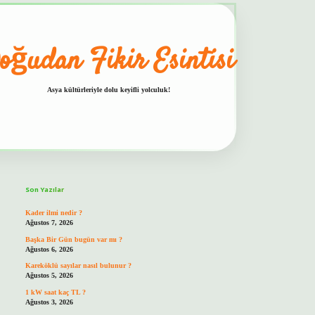
oğudan Fikir Esintisi
Asya kültürleriyle dolu keyifli yolculuk!
Sidebar
hiltonbet güvenilir mi
Son Yazılar
Kader ilmi nedir ?
Ağustos 7, 2026
Başka Bir Gün bugün var mı ?
Ağustos 6, 2026
Kareköklü sayılar nasıl bulunur ?
Ağustos 5, 2026
1 kW saat kaç TL ?
Ağustos 3, 2026