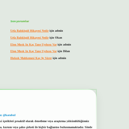
Son yorumlar
Urfa Balıklıgöl Hikayesi Nedir
için
admin
Urfa Balıklıgöl Hikayesi Nedir
için
Okan
Elon Musk In Kaç Tane Uydusu Var
için
admin
Elon Musk In Kaç Tane Uydusu Var
için
Dilan
Hukuk Mahkemesi Kaç Ay Sürer
için
admin
m: @karabul
eki içerikleri proaktif olarak denetleme veya araştırma yükümlülüğümüz
a, kurum veya şahıs şirketi ile hiçbir bağlantısı bulunmamaktadır. Sitede