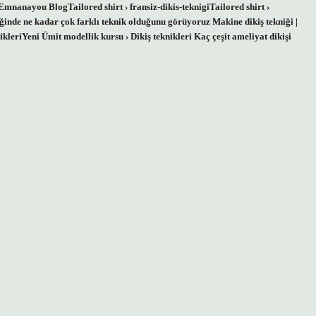
 Emnanayou BlogTailored shirt › fransiz-dikis-teknigiTailored shirt ›
kniğinde ne kadar çok farklı teknik olduğunu görüyoruz Makine dikiş tekniği |
ikleriYeni Ümit modellik kursu › Dikiş teknikleri Kaç çeşit ameliyat dikişi