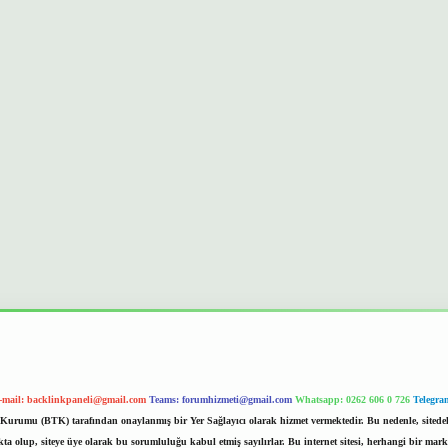
-mail:
backlinkpaneli@gmail.com
Teams:
forumhizmeti@gmail.com
Whatsapp: 0262 606 0 726
Telegra
im Kurumu (BTK) tarafından onaylanmış bir Yer Sağlayıcı olarak hizmet vermektedir. Bu nedenle, sited
 olup, siteye üye olarak bu sorumluluğu kabul etmiş sayılırlar. Bu internet sitesi, herhangi bir mark